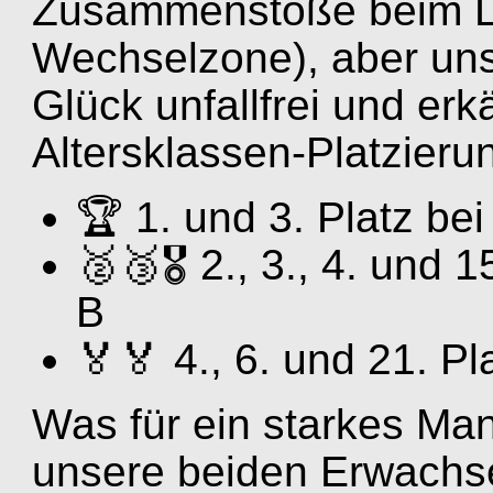
Zusammenstöße beim La
Wechselzone), aber un
Glück unfallfrei und er
Altersklassen-Platzieru
🏆 1. und 3. Platz be
🥈🥉🎖️ 2., 3., 4. und
B
🏅🏅 4., 6. und 21. P
Was für ein starkes Ma
unsere beiden Erwachse